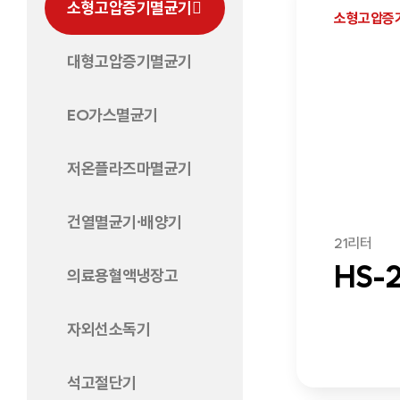
소형고압증기멸균기
소형고압증
대형고압증기멸균기
EO가스멸균기
저온플라즈마멸균기
건열멸균기·배양기
21리터
HS-
의료용혈액냉장고
자외선소독기
석고절단기