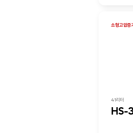
소형고압증
41리터
HS-