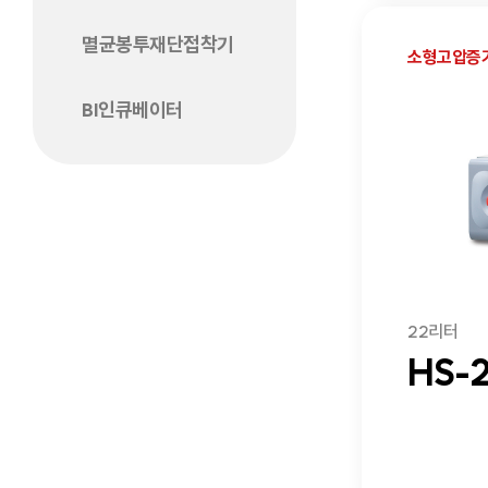
멸균봉투재단접착기
소형고압증
BI인큐베이터
22리터
HS-