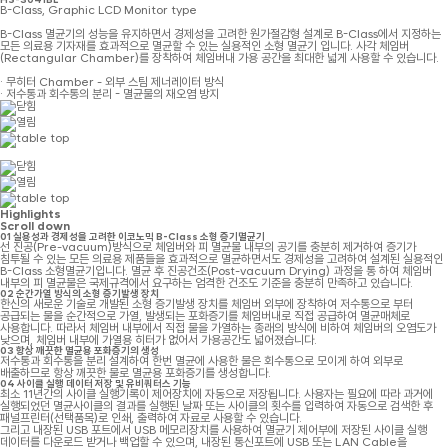
B-Class, Graphic LCD Monitor type
B-Class 멸균기의 성능을 유지하면서 경제성을 고려한 원가절감형 설계로 B-Class에서 지정하는
모든 의료용 기자재를 효과적으로 멸균할 수 있는 실용적인 소형 멸균기 입니다. 사각 체임버
(Rectangular Chamber)를 장착하여 체임버내 가용 공간을 최대한 넓게 사용할 수 있습니다.
· 무히터 Chamber - 외부 스팀 제너레이터 방식
· 저수통과 회수통의 분리 - 멸균물의 재오염 방지
Highlights
Scroll down
01
실용성과 경제성을 고려한 이코노믹 B-Class 소형 증기멸균기
선 진공(Pre-vacuum)방식으로 체임버와 피 멸균물 내부의 공기를 충분히 제거하여 증기가
침투될 수 있는 모든 의료용 제품들을 효과적으로 멸균하면서도 경제성을 고려하여 설계된 실용적인
B-Class 소형멸균기입니다. 멸균 후 진공건조(Post-vacuum Drying) 과정을 통 하여 체임버
내부의 피 멸균물은 국제규격에서 요구하는 엄격한 건조도 기준을 충분히 만족하고 있습니다.
02
순간가열 방식의 소형 증기발생 장치
한신의 새로운 기술로 개발된 소형 증기발생 장치를 체임버 외부에 장착하여 저수통으로 부터
공급되는 물을 순간적으로 가열, 발생되는 포화증기를 체임버내로 직접 공급하여 멸균매체로
사용합니다. 따라서 체임버 내부에서 직접 물을 가열하는 종래의 방식에 비하여 체임버의 오염도가
낮으며, 체임버 내부에 가열용 히터가 없어서 가용공간도 넓어졌습니다.
03
항상 깨끗한 멸균용 포화증기의 생성
저수통과 회수통을 분리 설계하여 한번 멸균에 사용한 물은 회수통으로 모이게 하여 외부로
배출하므로 항상 깨끗한 물로 멸균용 포화증기를 생성합니다.
04
사이클 실행 데이터 저장 및 유비쿼터스 기능
최소 11년간의 사이클 실행기록이 제어장치에 자동으로 저장됩니다. 사용자는 필요에 따라 과거에
실행되었던 멸균사이클의 결과를 실행된 날짜 또는 사이클의 횟수를 입력하여 자동으로 검색한 후
패널프린터(선택품목)로 인쇄, 출력하여 자료로 사용할 수 있습니다.
그리고 내장된 USB 포트에서 USB 메모리장치를 사용하여 멸균기 제어부에 저장된 사이클 실행
데이터를 다운로드 받거나 백업할 수 있으며, 내장된 통신포트에 USB 또는 LAN Cable을