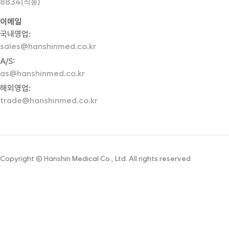
8834(직통)
이메일
국내영업:
sales@hanshinmed.co.kr
A/S:
as@hanshinmed.co.kr
해외영업:
trade@hanshinmed.co.kr
Copyright © Hanshin Medical Co., Ltd. All rights reserved