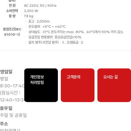
품목)
전 원
AC 220V, 50 / 60Hz
소비전력
3,300 W
중 량
78 kg
ㆍ 표고 : 2,000m
ㆍ 온도범위 : +5℃ ~ +40℃
환경조건(IEC
ㆍ 상대습도 : 31℃ 온도까지는 max. 80% , 40℃에서 50% 까지 감소.
61010-1)
ㆍ 공급전압 변동범위: 정상공급전압±10%
ㆍ 설치 범주(과전압 범주) : Ⅱ, 오염등급 : 2
영업일
개인정보
고객문의
오시는 길
평일
처리방침
8:30~17:40
(점심시간 :
12:40~13:30)
휴무일
주말 및 공휴일
주소
인천광역시