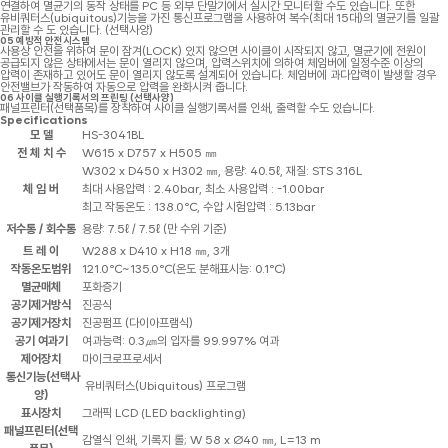
연결하여 멸균기의 동작 상태를 PC 등 외부 단말기에서 실시간 모니터할 수도 있습니다. 또한
유비쿼터스(ubiquitous)기능을 가진 통신프로그램을 사용하여 복수(최대 15대)의 멸균기를 일괄
관리할 수 도 있습니다. (선택사양)
05
예방적 안전시스템
사용상 안전을 위하여 문이 잠겨(LOCK) 있지 않으면 사이클이 시작되지 않고, 멸균기에 전원이
공급되지 않은 상태에서는 문이 열리지 않으며, 압력스위치에 의하여 체임버에 일정수준 이상의
압력이 존재하고 있어도 문이 열리지 않도록 설계되어 있습니다. 체임버에 과다압력이 발생할 경우
안전밸브가 작동하여 자동으로 압력을 완화시켜 줍니다.
06
사이클 실행기록서의 프린팅 (선택사양)
패널프린터(선택품목)를 장착하여 사이클 실행기록서를 인쇄, 출력할 수도 있습니다.
Specifications
모 델
HS-3041BL
전 체 치 수
W615 x D757 x H505 ㎜
W302 x D450 x H302 ㎜, 용량: 40.5ℓ, 재질: STS 316L
체 임 버
최대 사용압력 : 2.40bar, 최소 사용압력 : -1.00bar
최고 작동온도 : 138.0℃, 수압 시험압력 : 5.13bar
저수통 / 회수통
용량: 7.5ℓ / 7.5ℓ (만 수위 기준)
트 레 이
W288 x D410 x H18 ㎜, 3개
작동온도범위
121.0℃~135.0℃(온도 분해표시능: 0.1℃)
멸균매체
포화증기
공기제거방식
진공식
공기제거장치
진공펌프 (다이아프램식)
공기 여과기
여과능력: 0.3㎛의 입자를 99.997% 여과
제어장치
마이크로프로세서
통신기능(선택사
유비쿼터스(Ubiquitous) 프로그램
양)
표시장치
그래픽 LCD (LED backlighting)
패널프린터(선택
감열식 인쇄, 기록지 롤; W 58 x Ø40 ㎜, L=13 m