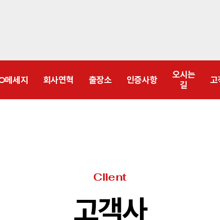
오시는
EO메세지
회사연혁
출장소
인증사항
고
길
Client
고객사