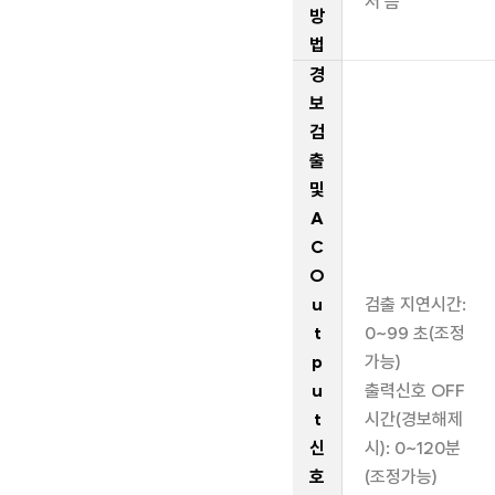
저 음
방
법
경
보
검
출
및
A
C
O
u
검출 지연시간:
t
0~99 초(조정
p
가능)
u
출력신호 OFF
t
시간(경보해제
신
시): 0~120분
호
(조정가능)