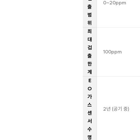
0~20ppm
출
범
위
최
대
검
100ppm
출
한
계
E
O
가
스
2년 (공기 중)
센
서
수
명