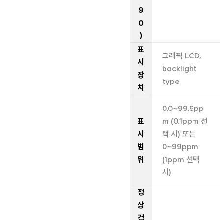
9
0
)
표
그래픽 LCD,
시
backlight
장
type
치
0.0~99.9pp
표
m (0.1ppm 선
시
택 시) 또는
범
0~99ppm
위
(1ppm 선택
시)
정
상
검