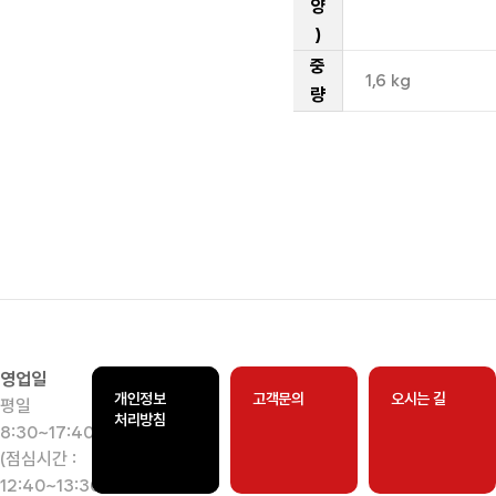
양
)
중
1,6 kg
량
영업일
개인정보
고객문의
오시는 길
평일
처리방침
8:30~17:40
(점심시간 :
12:40~13:30)