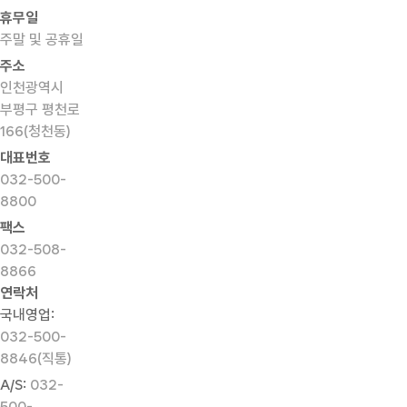
휴무일
주말 및 공휴일
주소
인천광역시
부평구 평천로
166(청천동)
대표번호
032-500-
8800
팩스
032-508-
8866
연락처
국내영업:
032-500-
8846(직통)
A/S:
032-
500-