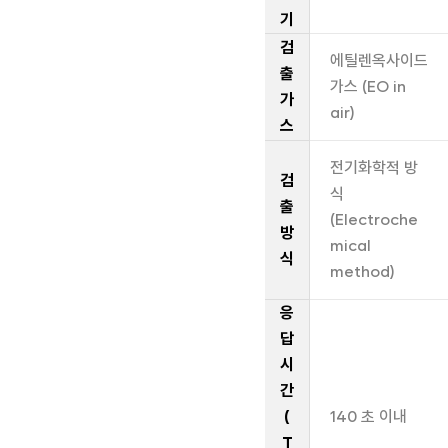
기
검
에틸렌옥사이드
출
가스 (EO in
가
air)
스
전기화학적 방
검
식
출
(Electroche
방
mical
식
method)
응
답
시
간
(
140 초 이내
T