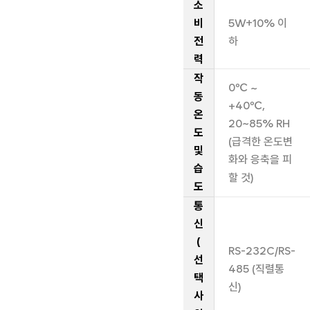
소
비
5W+10% 이
전
하
력
작
0℃ ~
동
+40℃,
온
20~85% RH
도
(급격한 온도변
및
화와 응축을 피
습
할 것)
도
통
신
(
RS-232C/RS-
선
485 (직렬통
택
신)
사