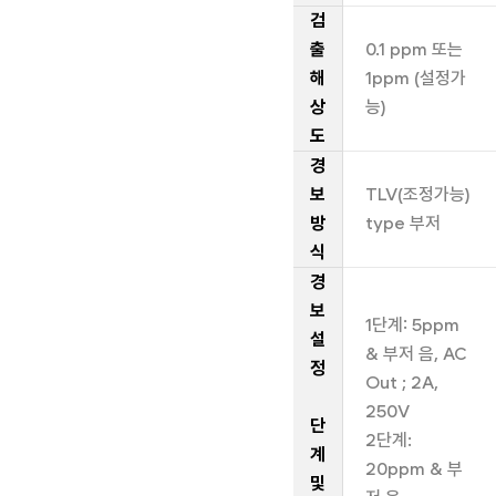
검
출
0.1 ppm 또는
해
1ppm (설정가
상
능)
도
경
보
TLV(조정가능)
방
type 부저
식
경
보
1단계: 5ppm
설
& 부저 음, AC
정
Out ; 2A,
250V
단
2단계:
계
20ppm & 부
및