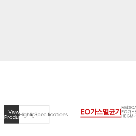
MEDIC
EO가스멸균기
View
EO가스
Highlights
Specifications
HEGM-
Product