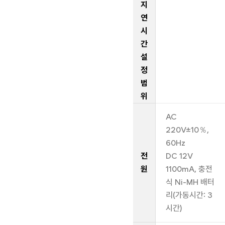
지
연
시
간
설
정
범
위
AC
220V±10％,
60Hz
전
DC 12V
원
1100mA, 충전
식 Ni-MH 배터
리(가동시간: 3
시간)