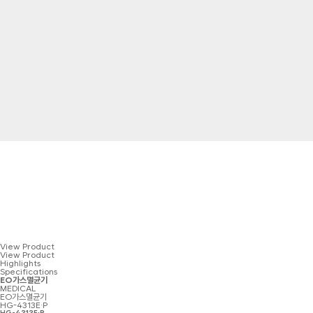
View Product
View Product
Highlights
Specifications
EO가스멸균기
MEDICAL
EO가스멸균기
HG-4313E·P
HG-4313E·P