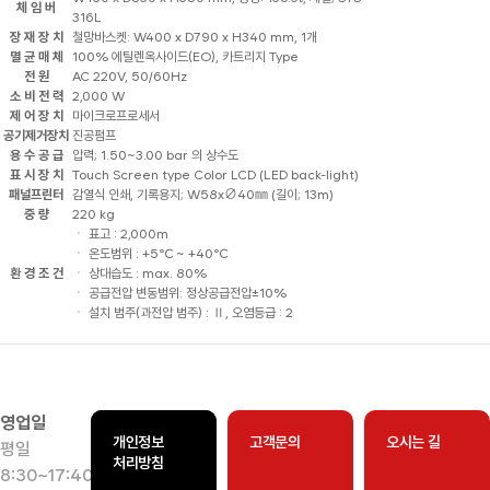
체 임 버
316L
장 재 장 치
철망바스켓: W400 x D790 x H340 mm, 1개
멸 균 매 체
100% 에틸렌옥사이드(EO), 카트리지 Type
전 원
AC 220V, 50/60Hz
소 비 전 력
2,000 W
제 어 장 치
마이크로프로세서
공기제거장치
진공펌프
용 수 공 급
압력; 1.50~3.00 bar 의 상수도
표 시 장 치
Touch Screen type Color LCD (LED back-light)
패널프린터
감열식 인쇄, 기록용지; W58x∅40㎜ (길이; 13m)
중 량
220 kg
ㆍ 표고 : 2,000m
ㆍ 온도범위 : +5℃ ~ +40℃
환 경 조 건
ㆍ 상대습도 : max. 80%
ㆍ 공급전압 변동범위: 정상공급전압±10%
ㆍ 설치 범주(과전압 범주) : Ⅱ, 오염등급 : 2
영업일
개인정보
고객문의
오시는 길
평일
처리방침
8:30~17:40