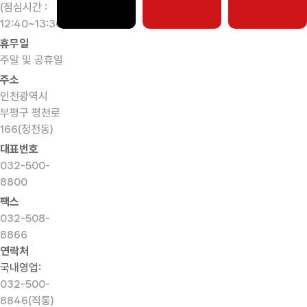
(점심시간 :
12:40~13:30)
휴무일
주말 및 공휴일
주소
인천광역시
부평구 평천로
166(청천동)
대표번호
032-500-
8800
팩스
032-508-
8866
연락처
국내영업:
032-500-
8846(직통)