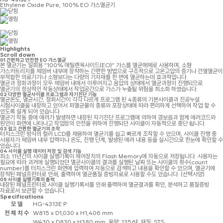
Ethylene Oxide·Pure, 100% EO 가스멸균기
Highlights
Scroll down
01
간편하고 안전한 EO 가스멸균
본 멸균기는 일회용 “100% 에틸렌옥사이드(EO)” 가스를 멸균매체로 사용하며, 소형
가스카트리지를 체임버 내부에 장착하는 간편한 방법으로 구조적으로 고온고압의 증기나 건열멸균이
부적합한 의료기기나 소형보다는 다량의 기자재를 한 번에 멸균하는데 효과적입니다.
멸균과 정화과정이 모두 체임버 내에서 이루어지고 음압의 상태에서 멸균과정이 진행되므로
멸균기의 정상적인 작동상태에서 작업공간으로 가스가 누출될 위험을 최소화 하였습니다.
02
다양한 멸균사이클 프로그램과 자기진단 기능
멸균온도, 멸균시간, 정화시간이 각각 다르게 프로그램 된 4종류의 기본사이클과 진공누설
시험사이클을 내장하고 있어서 피멸균물의 종류와 포장상태에 따라 편리하게 선택하여 작업 할 수
있도록 설계 되어 있습니다.
멸균기 작동 중에 에러가 발생하면 내장된 자기진단 프로그램에 의하여 경보음과 함께 에러코드와
원인이 화면에 나타나고 작업장의 안전을 위하여 진행되던 사이클이 자동적으로 중단 됩니다.
03
쉽고 간편한 멸균기의 조작
터치스크린 방식의 컬러 LCD를 채용하여 멸균기를 쉽고 빠르게 조작할 수 있으며, 사이클 진행 중
사용자가 체임버 내부 압력이나 온도, 진행 단계, 발생된 에러 내용 등을 실시간으로 한눈에 확인할 수
있습니다.
04
사이클 실행 데이터 저장 및 검색 기능
최소 11년간의 사이클 실행기록이 제어장치의 Flash Memory에 자동으로 저장됩니다. 사용자는
필요에 따라 과거에 실행되었던 멸균사이클의 결과를 실행된 날짜 또는 사이클의 횟수(count
number)를 터치스크린 화면에 입력하여 자동으로 검색하고 내용을 확인할 수 있으며, 멸균기에
장착된 패널프린터로 인쇄, 출력하여 멸균품질 증빙자료로 사용할 수도 있습니다. (선택사양)
05
사이클 실행기록의 출력
내장된 패널프린터로 사이클 실행기록서를 인쇄 출력하여 멸균결과를 확인, 분석하고 품질증빙
자료로서 보관할 수 있습니다.
Specifications
모 델
HG-4313E·P
전 체 치 수
W815 x D1,030 x H1,406 mm
W430 x D830 x H380 mm, 용량: 135.6ℓ, 재질; STS