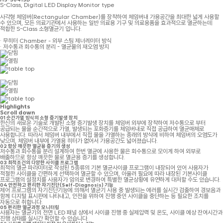
S-Class, Digital LED Display Monitor type
사각형 체임버(Rectangular Chamber)를 장착하여 체임버내 가용공간을 최대한 넓게 사용할
수 있으며, 모든 의료기관에서 사용하는 일반 의료용 기구 및 의료용품을 효과적으로 멸균하는데
적합한 S-Class 소형멸균기 입니다.
· 무히터 Chamber - 외부 스팀 제너레이터 방식
· 저수통과 회수통의 분리 - 멸균물의 재오염 방지
Highlights
Scroll down
01
순간가열 방식의 소형 증기발생 장치
한신의 새로운 기술로 개발된 소형 증기발생 장치를 체임버 외부에 장착하여 저수통으로 부터
공급되는 물을 순간적으로 가열, 발생되는 포화증기를 체임버내로 직접 공급하여 멸균매체로
사용합니다. 따라서 체임버 내부에서 직접 물을 가열하는 종래의 방식에 비하여 체임버의 오염도가
낮으며, 체임버 내부에 가열용 히터가 없어서 가용공간도 넓어졌습니다.
02
항상 깨끗한 멸균용 증기의 생성
저수통과 회수통을 분리 설계하여 한번 멸균에 사용한 물은 회수통으로 모이게 하여 외부로
배출하므로 항상 깨끗한 물로 멸균용 증기를 생성합니다.
03
최적조건의 다양한 사이클 프로그램
최적의 멸균 파라미터로 작성된 5종류의 기본 멸균사이클 프로그램이 내장되어 있어 사용자가
적절한 사이클을 간편하게 선택하여 멸균할 수 있으며, 아울러 필요에 따라 내장된 기본사이클
프로그램의 설정치를 사용자가 임의로 변경하여 특별한 멸균상황에 유연하게 대처할 수도 있습니다.
04
안전하고 편리한 자기진단(Self-Diagnosis) 기능
제어 프로그램의 자기진단기능에 의해서 멸균기 사용 중 발생되는 에러를 실시간 검출하여 경보음과
함께 디지털 표시판에 나타내고, 안전을 위하여 진행 중인 사이클을 중단하는 등 필요한 조치를
자동으로 취합니다.
05
편리한 멸균과정 모니터링
사용자는 멸균기의 전면 LED 패널 상에서 사이클 진행 중 실제압력 및 온도, 사이클 예상 잔여시간과
진행 상태를 실시간 확인할 수 있습니다.