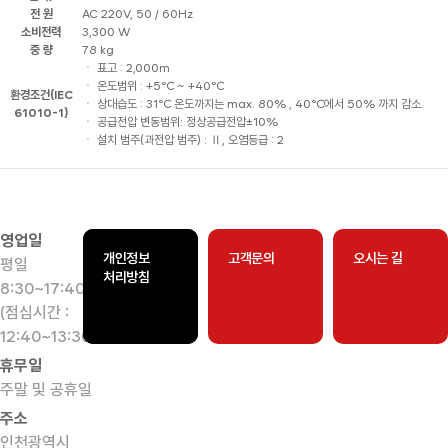
전 원
AC 220V, 50 / 60Hz
소비전력
3,300 W
중 량
78 kg
ㆍ 표고 : 2,000m
ㆍ 온도범위 : +5℃ ~ +40℃
환경조건(IEC
ㆍ 상대습도 : 31℃ 온도까지는 max. 80% , 40℃에서 50% 까지 감소.
61010-1)
ㆍ 공급전압 변동범위: 정상공급전압±10%
ㆍ 설치 범주(과전압 범주) : Ⅱ, 오염등급 : 2
영업일
개인정보
고객문의
오시는 길
평일
처리방침
8:30~17:40
(점심시간 :
12:40~13:30)
휴무일
주말 및 공휴일
주소
인천광역시