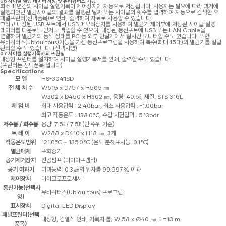
06
사이클 실행 데이터 저장 및 유비쿼터스 기능
최소 11년간의 사이클 실행기록이 제어장치에 자동으로 저장됩니다. 사용자는 필요에 따라 과거에
실행되었던 멸균사이클의 결과를 실행된 날짜 또는 사이클의 횟수를 입력하여 자동으로 검색한 후
패널프린터(선택품목)로 인쇄, 출력하여 자료로 사용할 수 있습니다.
그리고 내장된 USB 포트에서 USB 메모리장치를 사용하여 멸균기 제어부에 저장된 사이클 실행
데이터를 다운로드 받거나 백업할 수 있으며, 내장된 통신포트에 USB 또는 LAN Cable을
연결하여 멸균기의 동작 상태를 PC 등 외부 단말기에서 실시간 모니터할 수도 있습니다. 또한
유비쿼터스(ubiquitous)기능을 가진 통신프로그램을 사용하여 복수(최대 15대)의 멸균기를 일괄
관리할 수 도 있습니다. (선택사양)
07
사이클 실행기록서의 프린팅
내장형 프린터를 설치하여 사이클 실행기록서를 인쇄, 출력할 수도 있습니다.
(프린터는 선택품목 입니다)
Specifications
모 델
HS-3041SD
전 체 치 수
W615 x D757 x H505 ㎜
W302 x D450 x H302 ㎜, 용량: 40.5ℓ, 재질: STS 316L
체 임 버
최대 사용압력 : 2.40bar, 최소 사용압력 : -1.00bar
최고 작동온도 : 138.0℃, 수압 시험압력 : 5.13bar
저수통 / 회수통
용량: 7.5ℓ / 7.5ℓ (만 수위 기준)
트 레 이
W288 x D410 x H18 ㎜, 3개
작동온도범위
121.0℃ ~ 135.0℃ (온도 분해표시능: 0.1℃)
멸균매체
포화증기
공기제거장치
진공펌프 (다이아프램식)
공기 여과기
여과능력: 0.3㎛의 입자를 99.997% 여과
제어장치
마이크로프로세서
통신기능(선택사
유비쿼터스(Ubiquitous) 프로그램
양)
표시장치
Digital LED Display
패널프린터(선택
내장형, 감열식 인쇄, 기록지 롤; W 58 x Ø40 ㎜, L=13 m
품목)