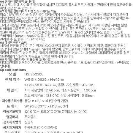
06
편리한 멸균과정 모니터링
LCD 모니터에 사이클 진행상황이 실시간 디지털로 표시되므로 사용자는 편리하게 전체 멸균과정을
확인, 점검할 수 있습니다.
07
사이클 실행 데이터 저장 및 유비쿼터스 기능
최소 11년간의 사이클 실행기록이 제어장치에 자동으로 저장됩니다. 사용자는 필요에 따라 과거에
실행되었던 멸균사이클의 결과를 실행된 날짜 또는 사이클의 횟수를 입력하여 자동으로 검색한 후
패널프린터(선택품목)로 인쇄, 출력하여 자료로 사용할 수 있습니다.
그리고 내장된 USB 포트에서 USB 메모리장치를 사용하여 멸균기 제어부에 저장된 사이클 실행
데이터를 다운로드 받거나 백업할 수 있으며, 내장된 통신포트에 USB 또는 LAN Cable을
연결하여 멸균기의 동작 상태를 PC 등 외부 단말기에서 실시간 모니터할 수도 있습니다. 또한
유비쿼터스(ubiquitous)기능을 가진 통신프로그램을 사용하여 복수(최대 15대)의 멸균기를 일괄
관리할 수 도 있습니다. (선택사양)
08
예방적 안전시스템
사용상 안전을 위하여 문이 잠겨(LOCK) 있지 않으면 사이클이 시작되지 않고, 멸균기에 전원이
공급되지 않은 상태에서는 문이 열리지 않으며, 압력스위치에 의하여 체임버에 일정수준 이상의
압력이 존재하고 있어도 문이 열리지 않도록 설계되어 있습니다. 체임버에 과다압력이 발생할 경우
안전밸브가 작동하여 자동으로 압력을 완화시켜 줍니다.
09
사이클 실행기록서의 프린팅 (선택사양)
패널프린터를 장착하여 사이클 실행기록서를 인쇄, 출력할 수도 있습니다.(패널프린터는 선택품목
입니다)
Specifications
모 델
HS-2522BL
전 체 치 수
W513 x D625 x H442 ㎜
ID Ø 255 x L447 ㎜, 용량: 22ℓ, 재질: STS 316L
체 임 버
최대 사용압력 : 2.40bar, 최소 사용압력 : -1.00bar
최고 작동온도 : 138.0℃, 수압 시험압력 : 5.13bar
저수통 / 회수통
용량: 6.0ℓ / 6.0ℓ (만 수위 기준)
트 레 이
W195 x D375 x H18 ㎜, 3개
작동온도범위
121.0℃ ~ 135.0℃ (온도 분해표시능: 0.1℃)
멸균매체
포화증기
공기제거방식
진공식
공기제거장치
진공펌프 (다이아프램식)