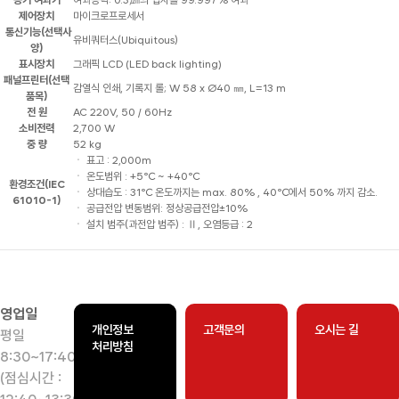
공기 여과기
여과능력: 0.3㎛의 입자를 99.997% 여과
제어장치
마이크로프로세서
통신기능(선택사
유비쿼터스(Ubiquitous)
양)
표시장치
그래픽 LCD (LED back lighting)
패널프린터(선택
감열식 인쇄, 기록지 롤; W 58 x Ø40 ㎜, L=13 m
품목)
전 원
AC 220V, 50 / 60Hz
소비전력
2,700 W
중 량
52 kg
ㆍ 표고 : 2,000m
ㆍ 온도범위 : +5℃ ~ +40℃
환경조건(IEC
ㆍ 상대습도 : 31℃ 온도까지는 max. 80% , 40℃에서 50% 까지 감소.
61010-1)
ㆍ 공급전압 변동범위: 정상공급전압±10%
ㆍ 설치 범주(과전압 범주) : Ⅱ, 오염등급 : 2
영업일
개인정보
고객문의
오시는 길
평일
처리방침
8:30~17:40
(점심시간 :