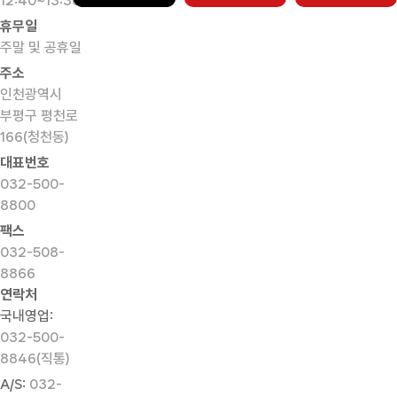
12:40~13:30)
휴무일
주말 및 공휴일
주소
인천광역시
부평구 평천로
166(청천동)
대표번호
032-500-
8800
팩스
032-508-
8866
연락처
국내영업:
032-500-
8846(직통)
A/S:
032-