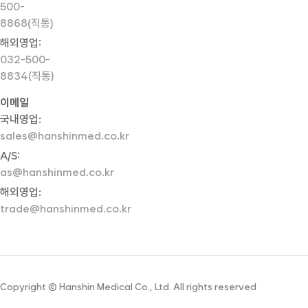
500-
8868(직통)
해외영업:
032-500-
8834(직통)
이메일
국내영업:
sales@hanshinmed.co.kr
A/S:
as@hanshinmed.co.kr
해외영업:
trade@hanshinmed.co.kr
Copyright © Hanshin Medical Co., Ltd. All rights reserved