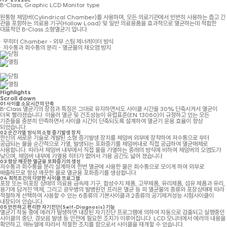
B-Class, Graphic LCD Monitor type
원통형 체임버(Cylindrical Chamber)를 사용하며, 모든 의료기관에서 빈번히 사용하는 좁고 긴
관을 포함하는 의료용 기구(Hollow Load) 및 일반 의료용품을 효과적으로 멸균하는데 적합한
대표적인 B-Class 소형멸균기 입니다.
· 무히터 Chamber - 외부 스팀 제너레이터 방식
· 저수통과 회수통의 분리 - 멸균물의 재오염 방지
Highlights
Scroll down
01
사이클 소요시간의 단축
B-Class 멸균기의 장점과 특징은 그대로 유지하면서도 사이클 시간을 30% 단축시켜서 멸균이
더욱 빨라졌습니다. 아울러 멸균 및 건조성능이 유럽표준(EN 13060)이 규정하고 있는 모든
기준들을 충분히 만족하면서 사이클 시간이 단축되도록 설계하여 멸균기 운용 효율이 향상
되었습니다.
02
순간가열 방식의 소형 증기발생 장치
한신의 새로운 기술로 개발된 소형 증기발생 장치를 체임버 외부에 장착하여 저수통으로 부터
공급되는 물을 순간적으로 가열, 발생되는 포화증기를 체임버내로 직접 공급하여 멸균매체로
사용합니다. 따라서 체임버 내부에서 직접 물을 가열하는 종래의 방식에 비하여 체임버의 오염도가
낮으며, 체임버 내부에 가열용 히터가 없어서 가용 공간도 넓어 졌습니다.
03
항상 깨끗한 멸균용 포화증기의 생성
저수통과 회수통을 분리 설계하여 한번 멸균에 사용한 물은 회수통으로 모이게 하여 외부로
배출하므로 항상 깨끗한 물로 멸균용 포화증기를 생성합니다.
04
최적조건의 다양한 사이클 프로그램
포장 또는 비포장 상태의 의료용 금속제 기구, 합성수지 제품, 고무제품, 유리제품, 섬유 제품과 유리,
용기에 담겨진 액체, 그리고 광우병의 발병원인 프리온 멸균 등 피 멸균물의 종류와 포장상태에 따라
적절하게 선택하여 사용할 수 있는 6종류의 기본사이클과 2종류의 공기제거성능 시험사이클이
내장되어 있습니다.
05
안전하고 편리한 자기진단(Self-Diagnosis) 기능
멸균기 작동 중에 에러가 발생하면 내장된 자기진단 프로그램에 의하여 자동으로 검출되고 실행중인
사이클의 중단, 경보음 발생 등 안전에 필요한 조치가 이루어집니다. LCD 모니터에서 에러의 내용을
확인하고, 매뉴얼에 따라서 적절한 조치를 함으로서 사이클을 재개할 수 있습니다.