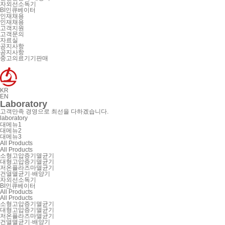
자외선소독기
BI인큐베이터
인재채용
인재채용
고객지원
고객문의
자료실
공지사항
공지사항
중고의료기기판매
KR
EN
Laboratory
고객만족 경영으로 최선을 다하겠습니다.
laboratory
대메뉴1
대메뉴2
대메뉴3
All Products
All Products
소형고압증기멸균기
대형고압증기멸균기
저온플라즈마멸균기
건열멸균기·배양기
자외선소독기
BI인큐베이터
All Products
All Products
소형고압증기멸균기
대형고압증기멸균기
저온플라즈마멸균기
건열멸균기·배양기