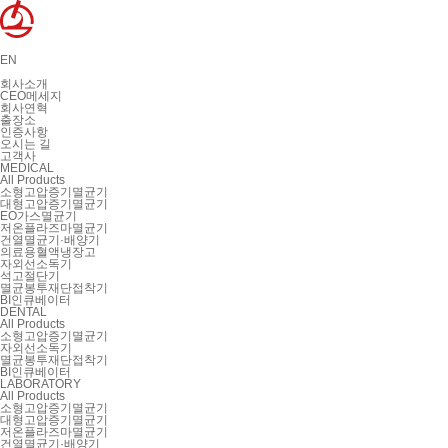
EN
회사소개
CEO메세지
회사연혁
출장소
인증사항
오시는 길
고객사
MEDICAL
All Products
소형고압증기멸균기
대형고압증기멸균기
EO가스멸균기
저온플라즈마멸균기
건열멸균기·배양기
의료용혈액냉장고
자외선소독기
석고절단기
멸균봉투재단접착기
BI인큐베이터
DENTAL
All Products
소형고압증기멸균기
자외선소독기
멸균봉투재단접착기
BI인큐베이터
LABORATORY
All Products
소형고압증기멸균기
대형고압증기멸균기
저온플라즈마멸균기
건열멸균기·배양기