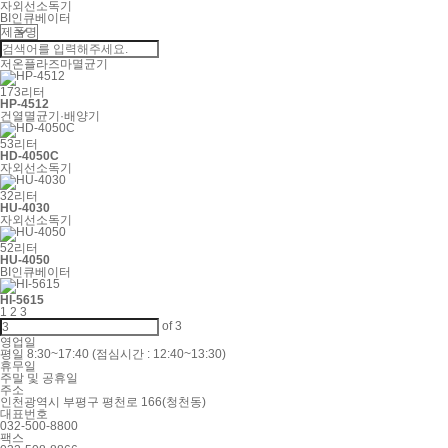
자외선소독기
BI인큐베이터
저온플라즈마멸균기
173리터
HP-4512
건열멸균기·배양기
53리터
HD-4050C
자외선소독기
32리터
HU-4030
자외선소독기
52리터
HU-4050
BI인큐베이터
HI-5615
1
2
3
of
3
영업일
평일 8:30~17:40 (점심시간 : 12:40~13:30)
휴무일
주말 및 공휴일
주소
인천광역시 부평구 평천로 166(청천동)
대표번호
032-500-8800
팩스